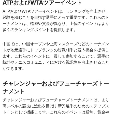
ATPおよびWTAツアーイベント
ATPおよびWTAツアーイベントは、ランキングを向上させ、
経験を積むことを目指す選手にとって重要です。これらのト
ーナメントは、権威や賞金が異なり、上位のイベントはより
多くのランキングポイントを提供します。
中国では、中国オープンや上海マスターズなどのトーナメン
トが地元選手にトップランクの対戦相手と競う機会を提供し
ます。これらのイベントに一貫して参加することで、選手の
統計やテニスコミュニティにおける視認性を向上させること
ができます。
チャレンジャーおよびフューチャーズトー
ナメント
チャレンジャーおよびフューチャーズトーナメントは、より
高レベルの競技に進出を目指す新興選手のためのステップス
トーンとして機能します。これらのイベントは通常、賞金や