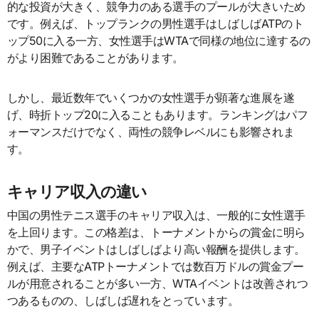
的な投資が大きく、競争力のある選手のプールが大きいため
です。例えば、トップランクの男性選手はしばしばATPのト
ップ50に入る一方、女性選手はWTAで同様の地位に達するの
がより困難であることがあります。
しかし、最近数年でいくつかの女性選手が顕著な進展を遂
げ、時折トップ20に入ることもあります。ランキングはパフ
ォーマンスだけでなく、両性の競争レベルにも影響されま
す。
キャリア収入の違い
中国の男性テニス選手のキャリア収入は、一般的に女性選手
を上回ります。この格差は、トーナメントからの賞金に明ら
かで、男子イベントはしばしばより高い報酬を提供します。
例えば、主要なATPトーナメントでは数百万ドルの賞金プー
ルが用意されることが多い一方、WTAイベントは改善されつ
つあるものの、しばしば遅れをとっています。