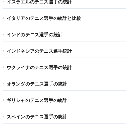
イスラエルのテニス選手の統計
イタリアのテニス選手の統計と比較
インドのテニス選手の統計
インドネシアのテニス選手統計
ウクライナのテニス選手の統計
オランダのテニス選手の統計
ギリシャのテニス選手の統計
スペインのテニス選手の統計