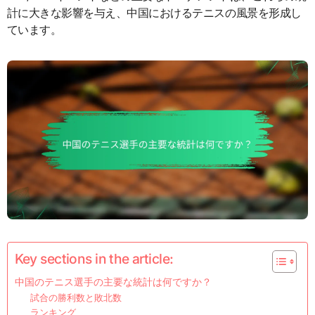
計に大きな影響を与え、中国におけるテニスの風景を形成し
ています。
Key sections in the article:
中国のテニス選手の主要な統計は何ですか？
試合の勝利数と敗北数
ランキング