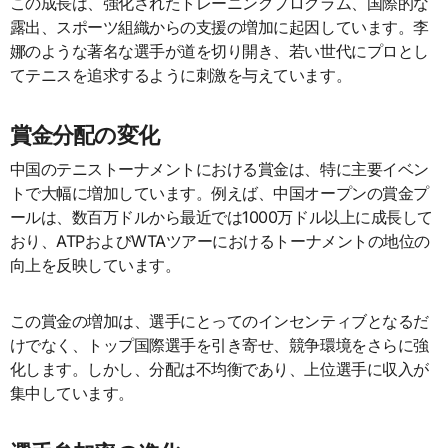
この成長は、強化されたトレーニングプログラム、国際的な
露出、スポーツ組織からの支援の増加に起因しています。李
娜のような著名な選手が道を切り開き、若い世代にプロとし
てテニスを追求するように刺激を与えています。
賞金分配の変化
中国のテニストーナメントにおける賞金は、特に主要イベン
トで大幅に増加しています。例えば、中国オープンの賞金プ
ールは、数百万ドルから最近では1000万ドル以上に成長して
おり、ATPおよびWTAツアーにおけるトーナメントの地位の
向上を反映しています。
この賞金の増加は、選手にとってのインセンティブとなるだ
けでなく、トップ国際選手を引き寄せ、競争環境をさらに強
化します。しかし、分配は不均衡であり、上位選手に収入が
集中しています。