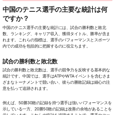
中国のテニス選手の主要な統計は何
ですか？
中国のテニス選手の主要な統計には、試合の勝利数と敗北
数、ランキング、キャリア収入、獲得タイトル、勝率が含ま
れます。これらの指標は、選手のパフォーマンスとスポーツ
内での成功を包括的に把握するのに役立ちます。
試合の勝利数と敗北数
試合の勝利数と敗北数は、選手の競争力を反映する基本的な
統計です。中国では、選手はATPやWTAイベントを含むさま
ざまなトーナメントで競い合い、彼らの勝敗記録は細心の注
意を払って追跡されます。
例えば、50勝30敗の記録を持つ選手は強いパフォーマンスを
示している一方、20勝50敗の記録は改善の余地があることを