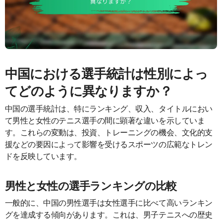
中国における選手統計は性別によっ
てどのように異なりますか？
中国の選手統計は、特にランキング、収入、タイトルにおい
て男性と女性のテニス選手の間に顕著な違いを示していま
す。これらの変動は、投資、トレーニングの機会、文化的支
援などの要因によって影響を受けるスポーツの広範なトレン
ドを反映しています。
男性と女性の選手ランキングの比較
一般的に、中国の男性選手は女性選手に比べて高いランキン
グを達成する傾向があります。これは、男子テニスへの歴史