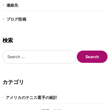
連絡先
ブログ投稿
検索
S
e
a
r
c
h
カテゴリ
f
o
r
アメリカのテニス選手の統計
: