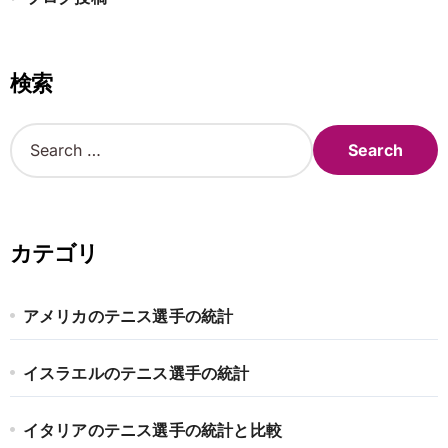
検索
S
e
a
r
c
h
カテゴリ
f
o
r
アメリカのテニス選手の統計
:
イスラエルのテニス選手の統計
イタリアのテニス選手の統計と比較