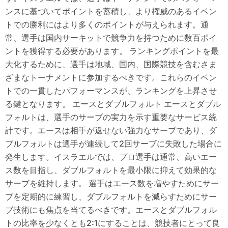
ンスに基づいてポイントを蓄積し、より権威のあるイベン
トでの勝利にはより多くのポイントが与えられます。通
常、選手は国内サーキットで競争力を持つために数百ポイ
ントを獲得する必要があります。 ランキングポイントを最
大化するために、選手は地域、国内、国際競技を含むさま
ざまなトーナメントに参加するべきです。これらのイベン
トでの一貫したパフォーマンスが、ランキングを上昇させ
る鍵となります。 エースとダブルフォルト エースとダブル
フォルトは、選手のサーブの実力を示す重要なサービス統
計です。エースは相手が返せない強力なサーブであり、ダ
ブルフォルトは選手が連続して2回サーブに失敗した場合に
発生します。イスラエルでは、プロ選手は通常、高いエー
ス数を目指し、ダブルフォルトを最小限に抑えて効果的な
サーブを維持します。 選手はエース数を増やすためにサー
ブを定期的に練習し、ダブルフォルトを減らすためにサー
ブ技術にも焦点を当てるべきです。エースとダブルフォル
トの比率を少なくとも2:1にすることは、競技者にとって良