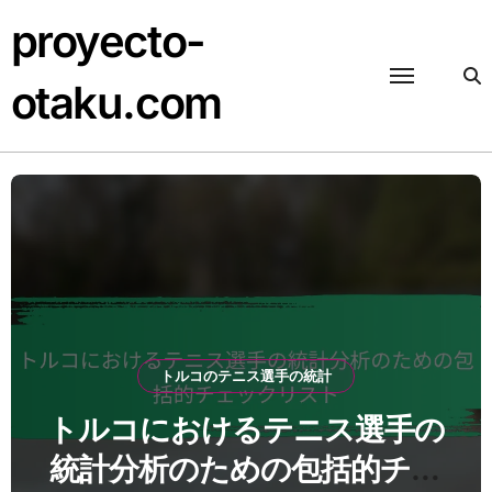
Skip
proyecto-
to
content
otaku.com
トルコのテニス選手の統計
トルコにおけるテニス選手の
統計分析のための包括的チェ