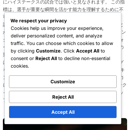
にハイステークスの試合では強いと見なされます。 この指
標は、選手が重要な瞬間を活かす能力を理解するために不
可欠です。ブレークポイントをうまく変換できる選手は、
We respect your privacy
試合中に勢いを変える戦略的なアドバンテージを持つこと
Cookies help us improve your experience,
が多いです。 選手のランキングとポイント 選手のランキン
deliver personalized content, and analyze
グとポイントは、ATPまたはWTAトーナメントでのパフォ
traffic. You can choose which cookies to allow
ーマンスによって決定され、試合の結果やトーナメントの
by clicking
Customize
. Click
Accept All
to
重要性に基づいてポイントが付与されます。スペインで
consent or
Reject All
to decline non-essential
は、選手は名誉あるイベントに出場するためにランキング
cookies.
を維持または向上させることを目指します。 選手のランキ
ングを定期的に追跡することで、キャリアの軌道や競争力
Customize
についての洞察を得ることができます。トップ100にランク
インしている選手は一般的にプロレベルと見なされ、トッ
Reject All
プ10に入る選手はエリート競技者です。...
Accept All