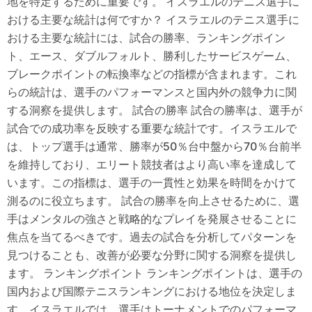
地を特定するために重要です。 イスラエルのテニス選手に
おける主要な統計は何ですか？ イスラエルのテニス選手に
おける主要な統計には、試合の勝率、ランキングポイン
ト、エース、ダブルフォルト、勝利したサービスゲーム、
ブレークポイントの転換率などの指標が含まれます。これ
らの統計は、選手のパフォーマンスと国内外の競争力に関
する洞察を提供します。 試合の勝率 試合の勝率は、選手が
試合での成功率を反映する重要な統計です。イスラエルで
は、トップ選手は通常、勝率が50％台中盤から70％台前半
を維持しており、エリート競技者はより高い率を達成して
います。この指標は、選手の一貫性と効果を時間をかけて
測るのに役立ちます。 試合の勝率を向上させるために、選
手はメンタルの強さと戦略的なプレイを発展させることに
焦点を当てるべきです。過去の試合を分析してパターンを
見つけることも、改善が必要な分野に関する洞察を提供し
ます。 ランキングポイント ランキングポイントは、選手の
国内および国際テニスランキングにおける地位を決定しま
す。イスラエルでは、選手はトーナメントでのパフォーマ