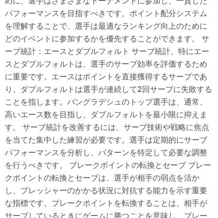
めに、選手はさまざまなトーナメントに参加し、一貫した
パフォーマンスを目指すべきです。ポイント配分システム
を理解することで、選手は最適なランキング向上のために
どのイベントに参加するかを優先することができます。 サ
ーブ統計：エースとダブルフォルト サーブ統計、特にエー
スとダブルフォルトは、選手のサーブ効率を評価するため
に重要です。エースはポイントを直接獲得するサーブであ
り、ダブルフォルトは選手が連続して2回サーブに失敗する
ことを指します。バングラデシュのトップ選手は、通常、
高いエース数を目指し、ダブルフォルトを最小限に抑えま
す。 サーブ統計を改善するには、サーブ技術や戦略に焦点
を当てた集中した練習が必要です。選手は定期的にサーブ
パフォーマンスを分析し、パターンを特定して必要な調整
を行うべきです。 ブレークポイントの転換とセーブ ブレー
クポイントの転換とセーブは、選手が相手の弱点を活か
し、プレッシャーのかかる状況に対抗する能力を示す重要
な指標です。ブレークポイントを転換することは、相手が
サーブしているときにゲームに勝つことを意味し、ブレー