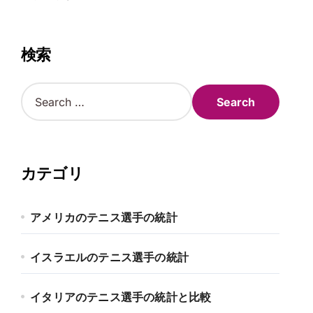
検索
S
e
a
r
c
h
カテゴリ
f
o
r
アメリカのテニス選手の統計
:
イスラエルのテニス選手の統計
イタリアのテニス選手の統計と比較