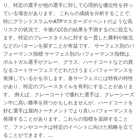
り、特定の選手が他の選手に対して心理的な優位性を持っ
ている場合があります。 これらの成績を分析することで、
特にグランドスラムやATPマスターズイベントのような高
リスクの状況で、今後の試合の結果を予測するのに役立ち
ます。特定のプレースタイルに対する一貫した勝利や敗北
などのパターンを探すことが有益です。 サーフェス別のパ
フォーマンス指標 サーフェス別のパフォーマンス指標は、
ポルトガル選手がクレー、グラス、ハードコートなどの異
なるコートサーフェスでどれだけうまくパフォーマンスを
発揮しているかを示します。各サーフェスには特有の特性
があり、特定のプレースタイルを有利にすることがありま
す。 例えば、クレーコートで優れた選手は、クレーシーズ
ン中に高い勝率を持つかもしれませんが、ハードコートを
好む選手は屋内トーナメントでより良いパフォーマンスを
発揮することがあります。これらの指標を追跡すること
で、ファンやコーチは特定のイベントに向けた戦略を立て
ることができます。...