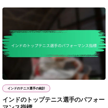
インドのテニス選手の統計
インドのトップテニス選手のパフォー
マンス指標