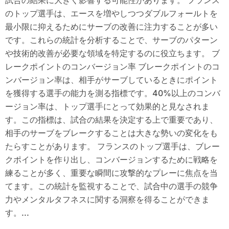
のトップ選手は、エースを増やしつつダブルフォールトを
最小限に抑えるためにサーブの改善に注力することが多い
です。これらの統計を分析することで、サーブのパターン
や技術的改善が必要な領域を特定するのに役立ちます。 ブ
レークポイントのコンバージョン率 ブレークポイントのコ
ンバージョン率は、相手がサーブしているときにポイント
を獲得する選手の能力を測る指標です。40%以上のコンバ
ージョン率は、トップ選手にとって効果的と見なされま
す。この指標は、試合の結果を決定する上で重要であり、
相手のサーブをブレークすることは大きな勢いの変化をも
たらすことがあります。 フランスのトップ選手は、ブレー
クポイントを作り出し、コンバージョンするために戦略を
練ることが多く、重要な瞬間に攻撃的なプレーに焦点を当
てます。この統計を監視することで、試合中の選手の競争
力やメンタルタフネスに関する洞察を得ることができま
す。...