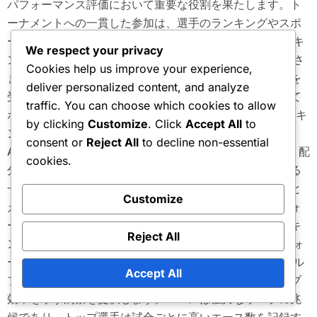
パフォーマンス評価において重要な役割を果たします。ト
ーナメントへの一貫した参加は、選手のランキングやスポ
ーツにおける可視性を向上させることができます。 ランキ
We respect your privacy
ングの変動とポイント配分 ランキングの変動は、選手がさ
Cookies help us improve your experience,
まざまなトーナメントでのパフォーマンスによって影響を
deliver personalized content, and analyze
受け、各イベントで達成したレベルとステージに基づいて
traffic. You can choose which cookies to allow
ポイントが付与されます。2023年、チェコの選手はランキ
by clicking
Customize
. Click
Accept All
to
ングに変動を見せており、しばしばグランドスラムや
consent or
Reject All
to decline non-essential
ATP/WTAイベントでの成功と相関しています。 ポイント配
cookies.
分は重要で、選手は前年からのポイントを守る必要がある
一方で、新しいポイントを獲得する必要があります。たと
Customize
えば、フレンチオープンやウィンブルドンでの良いパフォ
ーマンスは、高いポイントが得られるため、選手のランキ
Reject All
ングに大きな影響を与える可能性があります。 試合パフォ
ーマンス指標（エース、ダブルフォルト） エースやダブル
Accept All
フォルトなどの試合パフォーマンス指標は、選手のサーブ
効率を示す洞察を提供します。エースは強力なサーブの兆
候であり、トップ選手は試合ごとに高いエース数を記録す