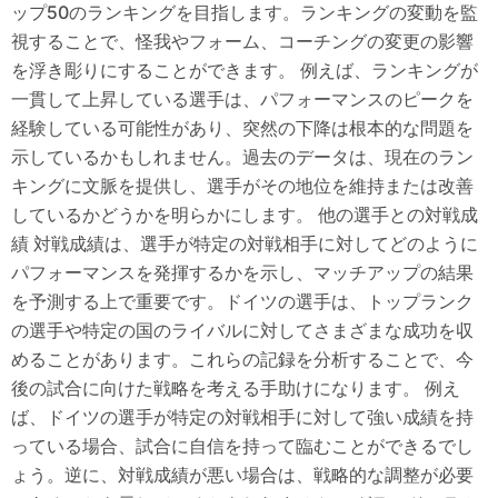
ップ50のランキングを目指します。ランキングの変動を監
視することで、怪我やフォーム、コーチングの変更の影響
を浮き彫りにすることができます。 例えば、ランキングが
一貫して上昇している選手は、パフォーマンスのピークを
経験している可能性があり、突然の下降は根本的な問題を
示しているかもしれません。過去のデータは、現在のラン
キングに文脈を提供し、選手がその地位を維持または改善
しているかどうかを明らかにします。 他の選手との対戦成
績 対戦成績は、選手が特定の対戦相手に対してどのように
パフォーマンスを発揮するかを示し、マッチアップの結果
を予測する上で重要です。ドイツの選手は、トップランク
の選手や特定の国のライバルに対してさまざまな成功を収
めることがあります。これらの記録を分析することで、今
後の試合に向けた戦略を考える手助けになります。 例え
ば、ドイツの選手が特定の対戦相手に対して強い成績を持
っている場合、試合に自信を持って臨むことができるでし
ょう。逆に、対戦成績が悪い場合は、戦略的な調整が必要