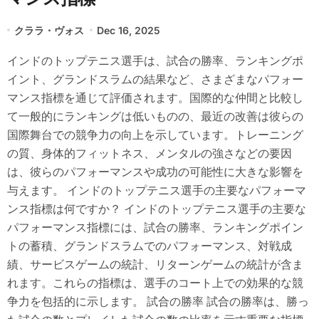
クララ・ヴォス
Dec 16, 2025
インドのトップテニス選手は、試合の勝率、ランキングポ
イント、グランドスラムの結果など、さまざまなパフォー
マンス指標を通じて評価されます。国際的な仲間と比較し
て一般的にランキングは低いものの、最近の改善は彼らの
国際舞台での競争力の向上を示しています。トレーニング
の質、身体的フィットネス、メンタルの強さなどの要因
は、彼らのパフォーマンスや成功の可能性に大きな影響を
与えます。 インドのトップテニス選手の主要なパフォーマ
ンス指標は何ですか？ インドのトップテニス選手の主要な
パフォーマンス指標には、試合の勝率、ランキングポイン
トの蓄積、グランドスラムでのパフォーマンス、対戦成
績、サービスゲームの統計、リターンゲームの統計が含ま
れます。これらの指標は、選手のコート上での効果的な競
争力を包括的に示します。 試合の勝率 試合の勝率は、勝っ