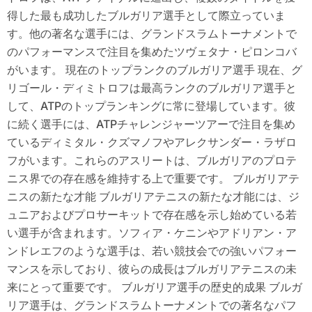
得した最も成功したブルガリア選手として際立っていま
す。他の著名な選手には、グランドスラムトーナメントで
のパフォーマンスで注目を集めたツヴェタナ・ピロンコバ
がいます。 現在のトップランクのブルガリア選手 現在、グ
リゴール・ディミトロフは最高ランクのブルガリア選手と
して、ATPのトップランキングに常に登場しています。彼
に続く選手には、ATPチャレンジャーツアーで注目を集め
ているディミタル・クズマノフやアレクサンダー・ラザロ
フがいます。これらのアスリートは、ブルガリアのプロテ
ニス界での存在感を維持する上で重要です。 ブルガリアテ
ニスの新たな才能 ブルガリアテニスの新たな才能には、ジ
ュニアおよびプロサーキットで存在感を示し始めている若
い選手が含まれます。ソフィア・ケニンやアドリアン・ア
ンドレエフのような選手は、若い競技会での強いパフォー
マンスを示しており、彼らの成長はブルガリアテニスの未
来にとって重要です。 ブルガリア選手の歴史的成果 ブルガ
リア選手は、グランドスラムトーナメントでの著名なパフ