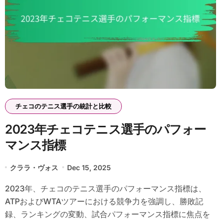
チェコのテニス選手の統計と比較
2023年チェコテニス選手のパフォー
マンス指標
クララ・ヴォス
Dec 15, 2025
2023年、チェコのテニス選手のパフォーマンス指標は、
ATPおよびWTAツアーにおける競争力を強調し、勝敗記
録、ランキングの変動、試合パフォーマンス指標に焦点を